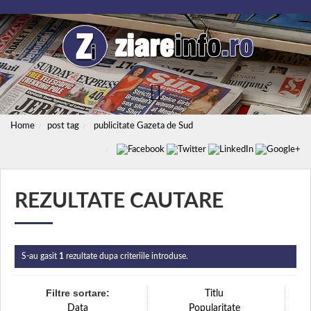
Home
post tag
publicitate Gazeta de Sud
REZULTATE CAUTARE
S-au gasit
1
rezultate dupa criteriile introduse.
Filtre sortare:
Titlu
Data
Popularitate