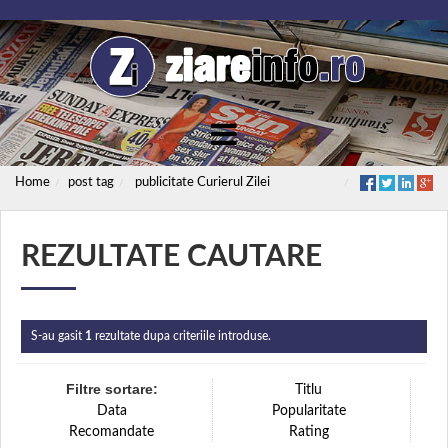
Home
post tag
publicitate Curierul Zilei
REZULTATE CAUTARE
S-au gasit
1
rezultate dupa criteriile introduse.
Filtre sortare:
Titlu
Data
Popularitate
Recomandate
Rating