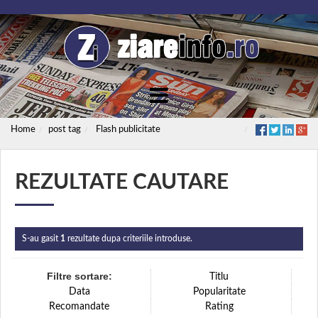
Home
post tag
Flash publicitate
REZULTATE CAUTARE
S-au gasit
1
rezultate dupa criteriile introduse.
Filtre sortare:
Titlu
Data
Popularitate
Recomandate
Rating