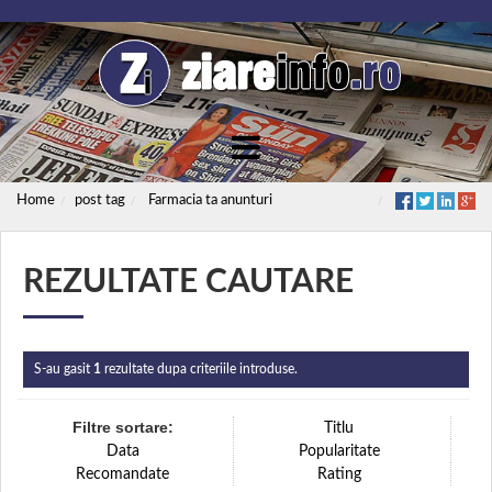
Home
post tag
Farmacia ta anunturi
REZULTATE CAUTARE
S-au gasit
1
rezultate dupa criteriile introduse.
Filtre sortare:
Titlu
Data
Popularitate
Recomandate
Rating