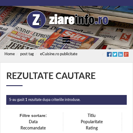
Home
post tag
eCuisine.ro publicitate
REZULTATE CAUTARE
S-au gasit
1
rezultate dupa criteriile introduse.
Filtre sortare:
Titlu
Data
Popularitate
Recomandate
Rating